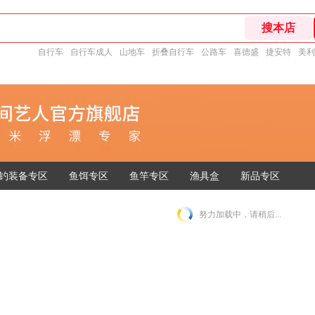
自行车
自行车成人
山地车
折叠自行车
公路车
喜德盛
捷安特
美利
钓装备专区
鱼饵专区
鱼竿专区
渔具盒
新品专区
努力加载中，请稍后...