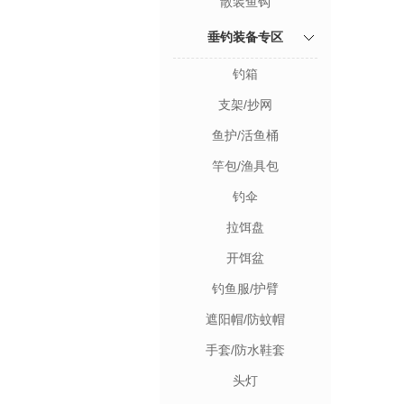
散装鱼钩
垂钓装备专区
钓箱
支架/抄网
鱼护/活鱼桶
竿包/渔具包
钓伞
拉饵盘
开饵盆
钓鱼服/护臂
遮阳帽/防蚊帽
手套/防水鞋套
头灯