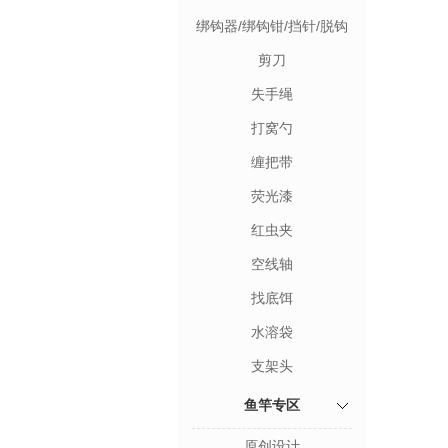
绑钩器/绑钩钳/挡针/脱钩
器
剪刀
失手绳
打窝勺
缠把带
荧光漆
红虫夹
空线轴
找底饵
水溶袋
支架头
鱼竿专区
原创设计