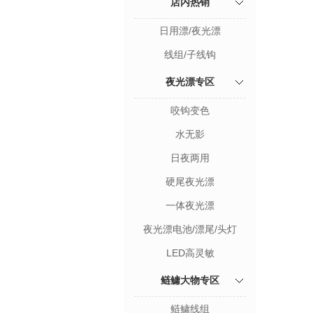
店内热销
日用漂/夜光漂
线组/子线钩
夜光漂专区
咬钩变色
水无影
日夜两用
硬尾夜光漂
一体夜光漂
夜光漂电池/漂尾/头灯
LED高灵敏
鲢鳙大物专区
鲢鳙线组