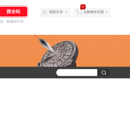
0
我的京东
去购物车结算
达
凤凰自行车