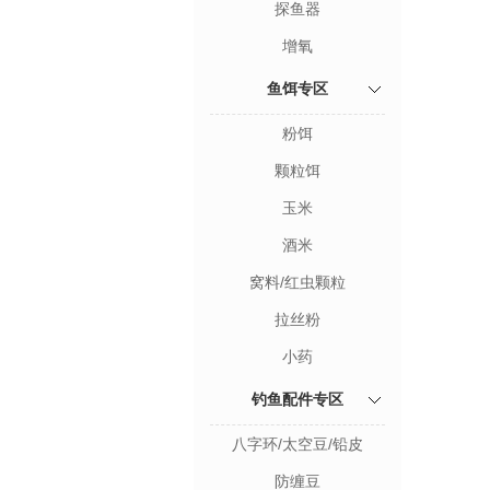
探鱼器
增氧
鱼饵专区
粉饵
颗粒饵
玉米
酒米
窝料/红虫颗粒
拉丝粉
小药
钓鱼配件专区
八字环/太空豆/铅皮
防缠豆