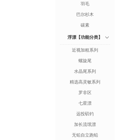
羽毛
巴尔杉木
碳素
浮漂【功能分类】
近视加粗系列
螺旋尾
水晶尾系列
精选高灵敏系列
罗非区
七星漂
远投矶钓
加长流氓漂
无铅自立跑铅