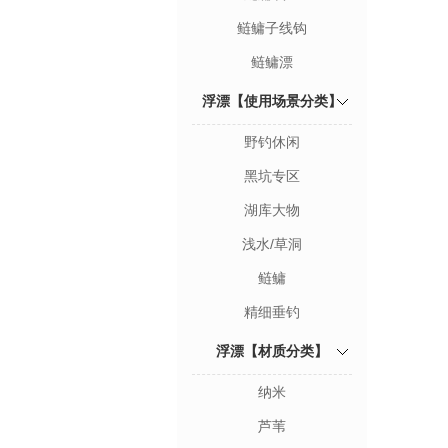
鲢鳙子线钩
鲢鳙漂
浮漂【使用场景分类】
野钓休闲
黑坑专区
湖库大物
浅水/草洞
鲢鳙
精细垂钓
浮漂【材质分类】
纳米
芦苇