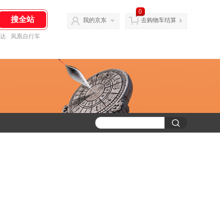
0
我的京东
去购物车结算
达
凤凰自行车