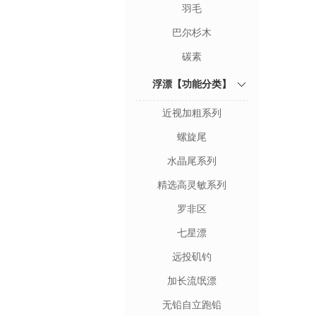
羽毛
巴尔杉木
碳素
浮漂【功能分类】
近视加粗系列
螺旋尾
水晶尾系列
精选高灵敏系列
罗非区
七星漂
远投矶钓
加长流氓漂
无铅自立跑铅