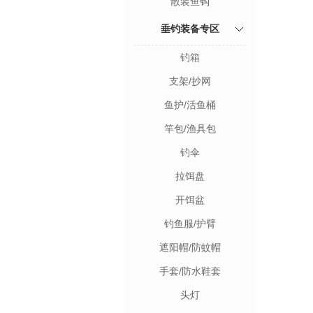
散装鱼钩
垂钓装备专区
钓箱
支架/抄网
鱼护/活鱼桶
竿包/渔具包
钓伞
拉饵盘
开饵盆
钓鱼服/护臂
遮阳帽/防蚊帽
手套/防水鞋套
头灯