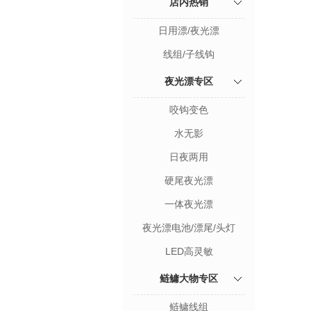
店内热销
日用漂/夜光漂
线组/子线钩
夜光漂专区
咬钩变色
水无影
日夜两用
硬尾夜光漂
一体夜光漂
夜光漂电池/漂尾/头灯
LED高灵敏
鲢鳙大物专区
鲢鳙线组