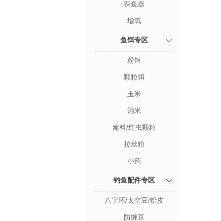
探鱼器
增氧
鱼饵专区
粉饵
颗粒饵
玉米
酒米
窝料/红虫颗粒
拉丝粉
小药
钓鱼配件专区
八字环/太空豆/铅皮
防缠豆