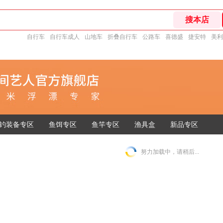
自行车
自行车成人
山地车
折叠自行车
公路车
喜德盛
捷安特
美利
钓装备专区
鱼饵专区
鱼竿专区
渔具盒
新品专区
努力加载中，请稍后...