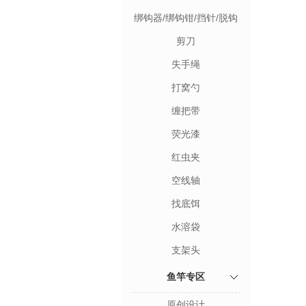
绑钩器/绑钩钳/挡针/脱钩
器
剪刀
失手绳
打窝勺
缠把带
荧光漆
红虫夹
空线轴
找底饵
水溶袋
支架头
鱼竿专区
原创设计