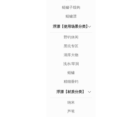
鲢鳙子线钩
鲢鳙漂
浮漂【使用场景分类】
野钓休闲
黑坑专区
湖库大物
浅水/草洞
鲢鳙
精细垂钓
浮漂【材质分类】
纳米
芦苇